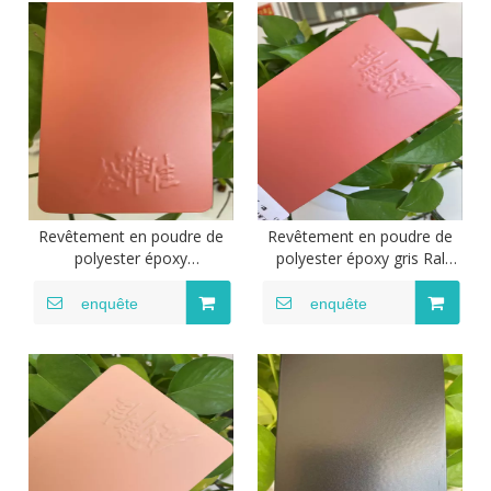
spéciale
Revêtement en poudre de
Revêtement en poudre de
polyester époxy
polyester époxy gris Ral
thermodurcissable par
7032 Revêtement en poudre
pulvérisation électrostatique
de polyester époxy
enquête
enquête
Revêtements en poudre
thermodurcissable par
hybrides de polyester époxy
pulvérisation électrostatique