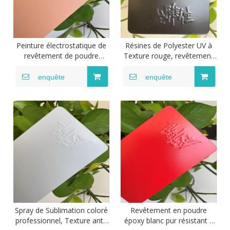
Peinture électrostatique de
Résines de Polyester UV à
revêtement de poudre
Texture rouge, revêtement
métallique lisse de manteau
en poudre, pulvérisation
de poudre de support en
électrostatique, époxy
enquête
enquête
métal
thermodurcissable,
utilisation en plastique,
peinture de revêtement en
poudre
Spray de Sublimation coloré
Revêtement en poudre
professionnel, Texture anti-
époxy blanc pur résistant à