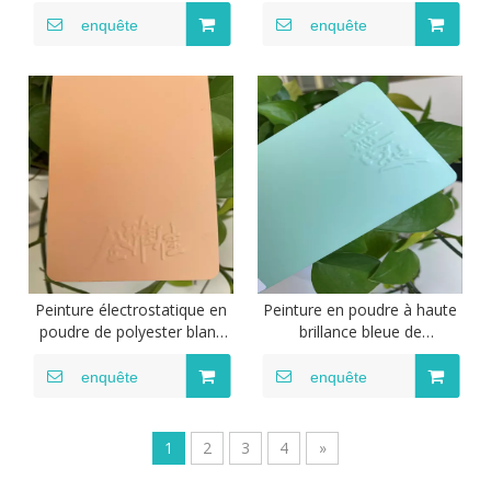
graffiti, revêtement en
la chaleur, fourniture
poudre jaune résistant à la
professionnelle, bon effet
enquête
enquête
chaleur
Anti-empreinte digitale,
peinture de revêtement en
poudre noire
Peinture électrostatique en
Peinture en poudre à haute
poudre de polyester blanc
brillance bleue de
métal Ral 9016 Peinture de
revêtement de résine
revêtement en poudre
époxyde de résistance UV
enquête
enquête
électrostatique de couleur
beige Ral1013
1
2
3
4
»