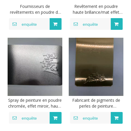
Fournisseurs de
Revêtement en poudre
revêtements en poudre de
haute brillance/mat effet
polyester de bonbons miroir
métallique effet miroir
comme revêtement en
peinture en poudre
enquête
enquête
poudre de vélo en métal par
électrostatique revêtement
pulvérisation électrostatique
en poudre
Spray de peinture en poudre
Fabricant de pigments de
chromée, effet miroir, haute
perles de peinture
luminosité et brillance, pour
automobile en poudre de
robinets, serrures de porte,
revêtements automobiles en
enquête
enquête
revêtement en poudre pour
or métallique
roues en alliage, offre