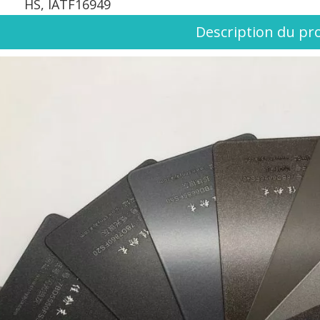
HS, IATF16949
Description du pr