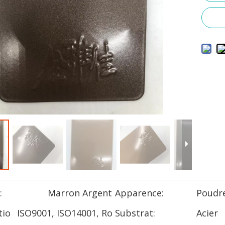
:
Marron Argent
Apparence:
Poudr
tio
ISO9001, ISO14001, Ro
Substrat:
Acier