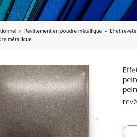
tionnel
»
Revêtement en poudre métallique
»
Effet revêt
re métallique
Eff
pei
pein
rev