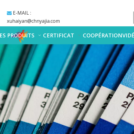
E-MAIL :

xuhaiyan@chnyajia.com
ES PRODUITS
CERTIFICAT
COOPÉRATION
VID