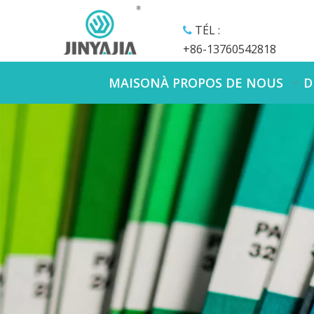
TÉL :

+86-13760542818
MAISON
À PROPOS DE NOUS
D