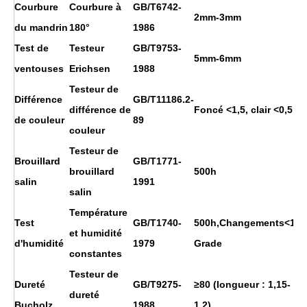
Courbure
Courbure à
GB/T6742-
2mm-3mm
du mandrin
180°
1986
Test de
Testeur
GB/T9753-
5mm-6mm
ventouses
Erichsen
1988
Testeur de
Différence
GB/T11186.2-
différence de
Foncé <1,5, clair <0,5
de couleur
89
couleur
Testeur de
Brouillard
GB/T1771-
brouillard
500h
salin
1991
salin
Température
Test
GB/T1740-
500h,Changements<1
et humidité
d'humidité
1979
Grade
constantes
Testeur de
Dureté
GB/T9275-
≥80 (longueur : 1,15-
dureté
Bucholz
1988
1,2)