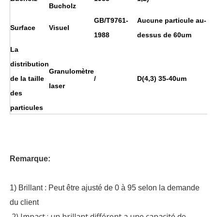
Bucholz
GB/T9761-
Aucune particule au-
Surface
Visuel
1988
dessus de 60um
La
distribution
Granulomètre
de la taille
/
D(4,3) 35-40um
laser
des
particules
Remarque:
1) Brillant : Peut être ajusté de 0 à 95 selon la demande
du client
2) Impact : un brillant différent a une capacité de