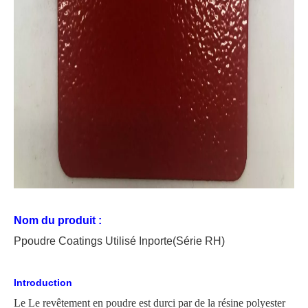
Nom du produit :
P
poudre
C
oating
s Utilisé
In
porte
(Série RH)
Introduction
Le
Le revêtement en poudre est durci par de la résine polyester