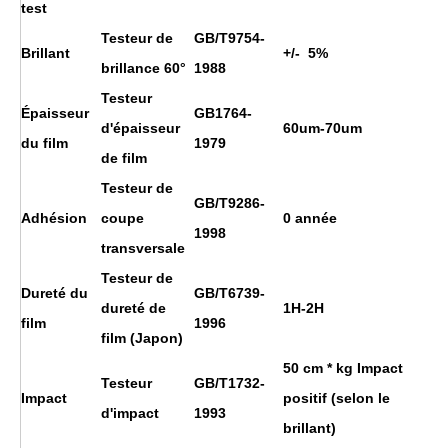
test
Testeur de
GB/T9754-
Brillant
+/- 5%
brillance 60°
1988
Testeur
Épaisseur
GB1764-
d'épaisseur
60um-70um
du film
1979
de film
Testeur de
GB/T9286-
Adhésion
coupe
0 année
1998
transversale
Testeur de
Dureté du
GB/T6739-
dureté de
1H
-2H
film
1996
film (Japon)
50 cm * kg Impact
Testeur
GB/T1732-
Impact
positif (selon le
d'impact
1993
brillant)