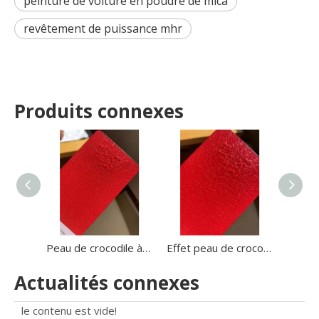
peinture de voiture en poudre de mica
revêtement de puissance mhr
Produits connexes
Peau de crocodile à grandes rides de haute qualité, texture de cuir d'alligator, revêtement en poudre de polyester craquelé pour ustensiles de cuisine, coffre-fort
Effet peau de crocodile/tortue/texture en cuir revêtement en poudre noire revêtement en poudre de polyester époxy pour la protection du métal
Actualités connexes
le contenu est vide!