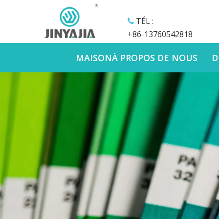
TÉL :

+86-13760542818
MAISON
À PROPOS DE NOUS
D