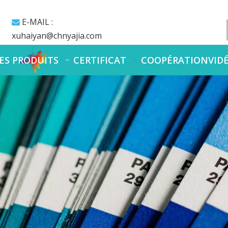
E-MAIL :

xuhaiyan@chnyajia.com
ES PRODUITS
CERTIFICAT
COOPÉRATION
VID