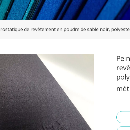
trostatique de revêtement en poudre de sable noir, polyeste
Pein
revê
poly
mét