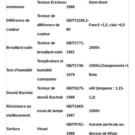
Testeur Erichsen
5mm-6mm
ventouses
1988
Testeur de
Différence de
GB/T11186.2-
différence de
Foncé <1,5, clair <0,5
couleur
89
couleur
Testeur de
GB/T1771-
Brouillard salin
10
00h
brouillard salin
1991
Température et
GB/T1740-
10
00h,Changements<1
Test d'humidité
humidité
1979
Note
constantes
Testeur de
GB/T9275-
≥80 (longueur : 1,15-
Dureté Bucholz
dureté Bucholz
1988
1,2)
Résistance au
GB/T
1865-
essai de lampe
10
00h
vieillissement
1997
GB/T9761-
Aucune particule au-
Surface
Visuel
1988
dessus de 60um