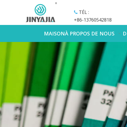
TÉL :

+86-13760542818
MAISON
À PROPOS DE NOUS
D