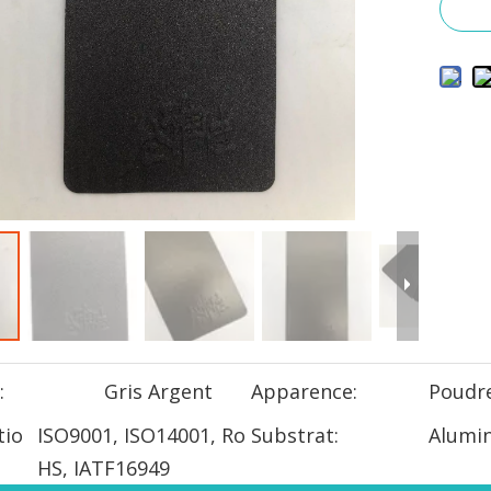
:
Gris Argent
Apparence:
Poudr
tio
ISO9001, ISO14001, Ro
Substrat:
Alumi
HS, IATF16949