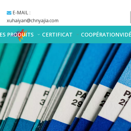
E-MAIL :

xuhaiyan@chnyajia.com
ES PRODUITS
CERTIFICAT
COOPÉRATION
VID