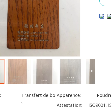
:
Transfert de boi
Apparence:
Poudr
s
Attestation:
ISO9001, I