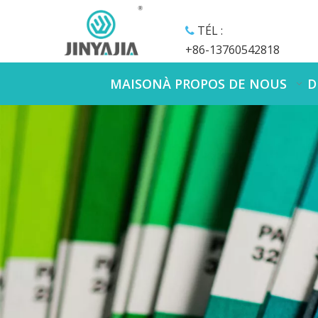
TÉL :

+86-13760542818
MAISON
À PROPOS DE NOUS
D