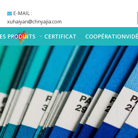
E-MAIL :

xuhaiyan@chnyajia.com
ES PRODUITS
CERTIFICAT
COOPÉRATION
VID