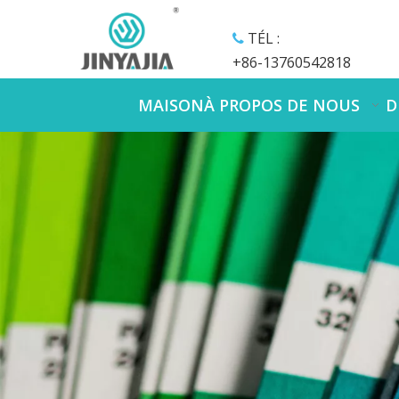
TÉL :

+86-13760542818
MAISON
À PROPOS DE NOUS
D