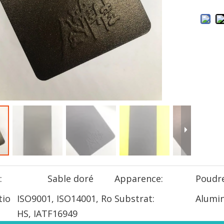
:
Sable doré
Apparence:
Poudr
tio
ISO9001, ISO14001, Ro
Substrat:
Alumi
HS, IATF16949