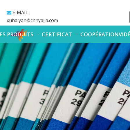
E-MAIL :

xuhaiyan@chnyajia.com
ES PRODUITS
CERTIFICAT
COOPÉRATION
VID