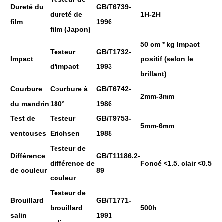
Dureté du
GB/T6739-
dureté de
1H
-2H
film
1996
film (Japon)
50 cm * kg Impact
Testeur
GB/T1732-
Impact
positif (selon le
d'impact
1993
brillant)
Courbure
Courbure à
GB/T6742-
2mm-3mm
du mandrin
180°
1986
Test de
Testeur
GB/T9753-
5mm-6mm
ventouses
Erichsen
1988
Testeur de
Différence
GB/T11186.2-
différence de
Foncé <1,5, clair <0,5
de couleur
89
couleur
Testeur de
Brouillard
GB/T1771-
brouillard
500h
salin
1991