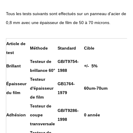
Tous les tests suivants sont effectués sur un panneau d'acier de
0,8 mm avec une épaisseur de film de 50 à 70 microns.
Article de
Méthode
Standard
Cible
test
Testeur de
GB/T9754-
Brillant
+/- 5%
brillance 60°
1988
Testeur
Épaisseur
GB1764-
d'épaisseur
60um-70um
du film
1979
de film
Testeur de
GB/T9286-
Adhésion
coupe
0 année
1998
transversale
Testeur de