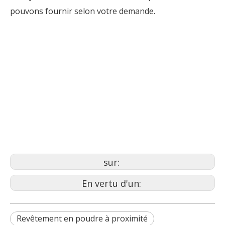
pouvons fournir selon votre demande.
meubles de revêtement en
céramique
revêtement en poudre texturé
noir
entretien du revêtement en
poudre
sur:
En vertu d'un:
Revêtement en poudre à proximité