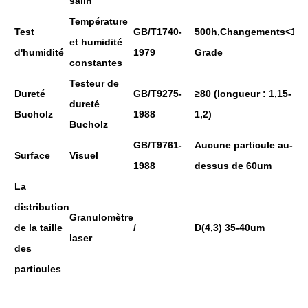
salin
Température
Test
GB/T1740-
500h,Changements<1
et humidité
d'humidité
1979
Grade
constantes
Testeur de
Dureté
GB/T9275-
≥80 (longueur : 1,15-
dureté
Bucholz
1988
1,2)
Bucholz
GB/T9761-
Aucune particule au-
Surface
Visuel
1988
dessus de 60um
La
distribution
Granulomètre
de la taille
/
D(4,3) 35-40um
laser
des
particules