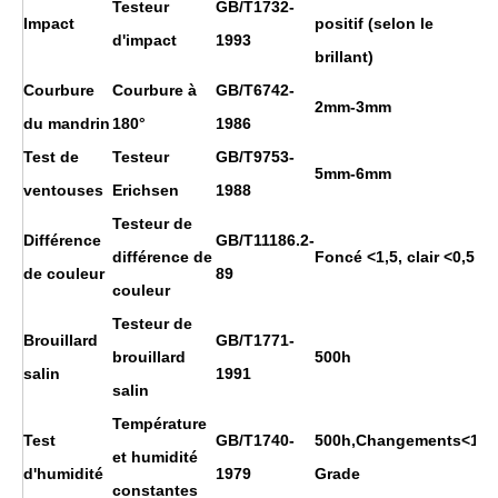
Testeur
GB/T1732-
Impact
positif (selon le
d'impact
1993
brillant)
Courbure
Courbure à
GB/T6742-
2mm-3mm
du mandrin
180°
1986
Test de
Testeur
GB/T9753-
5mm-6mm
ventouses
Erichsen
1988
Testeur de
Différence
GB/T11186.2-
différence de
Foncé <1,5, clair <0,5
de couleur
89
couleur
Testeur de
Brouillard
GB/T1771-
brouillard
500h
salin
1991
salin
Température
Test
GB/T1740-
500h,Changements<1
et humidité
d'humidité
1979
Grade
constantes