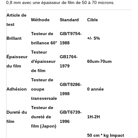
0,8 mm avec une épaisseur de film de 50 à 70 microns.
Article de
Méthode
Standard
Cible
test
Testeur de
GB/T9754-
Brillant
+/- 5%
brillance 60°
1988
Testeur
Épaisseur
GB1764-
d'épaisseur
60um-70um
du film
1979
de film
Testeur de
GB/T9286-
Adhésion
coupe
0 année
1998
transversale
Testeur de
Dureté du
GB/T6739-
dureté de
1H
-2H
film
1996
film (Japon)
50 cm * kg Impact