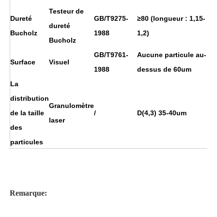
Testeur de
Dureté
GB/T9275-
≥80 (longueur : 1,15-
dureté
Bucholz
1988
1,2)
Bucholz
GB/T9761-
Aucune particule au-
Surface
Visuel
1988
dessus de 60um
La
distribution
Granulomètre
de la taille
/
D(4,3) 35-40um
laser
des
particules
Remarque: