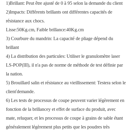
1)Brillant
:
Peut être ajusté de 0 à 95 selon la demande du client
2)Impacts
:
Différents brillants ont différentes capacités de
résistance aux chocs.
Lisse:50Kg.cm, Faible brillance:40Kg.cm
3) Courbure du mandrin
:
La capacité de pliage dépend du
brillant
4) La distribution des particules
:
Utiliser le granulomètre laser
LS-POP(III)
,
il n'a pas de norme de méthode de test définie par
la nation
.
5) Brouillard salin et résistance au vieillissement
: Testera selon le
client
'
demande.
6) Les tests de processus de coupe peuvent varier légèrement en
fonction de la brillance
y
et effet de surface du produit, avec
mat
e
,
reluquer
, et les processus de coupe à grains de sable étant
généralement légèrement plus petits que les poudres très