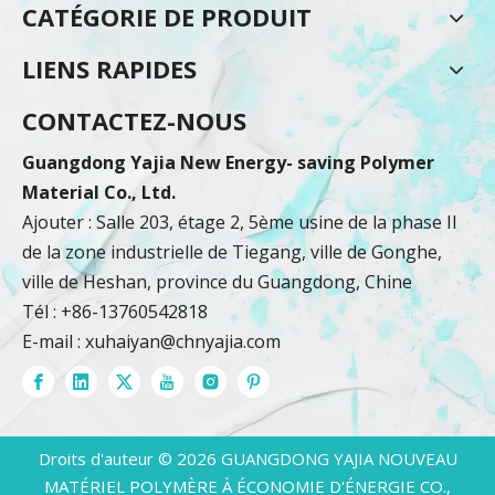
CATÉGORIE DE PRODUIT
LIENS RAPIDES
CONTACTEZ-NOUS
Guangdong Yajia New Energy- saving Polymer
Material Co., Ltd.
Ajouter : Salle 203, étage 2, 5ème usine de la phase II
de la zone industrielle de Tiegang, ville de Gonghe,
ville de Heshan, province du Guangdong, Chine
Tél : +86-13760542818
E-mail :
xuhaiyan@chnyajia.com
Droits d'auteur ©
2026
GUANGDONG YAJIA NOUVEAU
MATÉRIEL POLYMÈRE À ÉCONOMIE D'ÉNERGIE CO.,