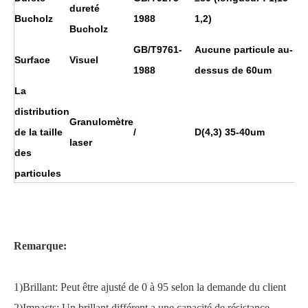
dureté
Bucholz
1988
1,2)
Bucholz
GB/T9761-
Aucune particule au-
Surface
Visuel
1988
dessus de 60um
La
distribution
Granulomètre
de la taille
/
D(4,3) 35-40um
laser
des
particules
Remarque:
1)Brillant
:
Peut être ajusté de 0 à 95 selon la demande du client
2)Impacts
:
Un brillant différent a une capacité de résistance