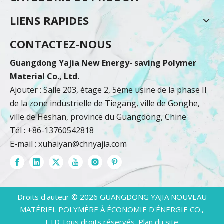
LIENS RAPIDES
CONTACTEZ-NOUS
Guangdong Yajia New Energy- saving Polymer
Material Co., Ltd.
Ajouter : Salle 203, étage 2, 5ème usine de la phase II
de la zone industrielle de Tiegang, ville de Gonghe,
ville de Heshan, province du Guangdong, Chine
Tél : +86-13760542818
E-mail :
xuhaiyan@chnyajia.com
Droits d'auteur ©
2026
GUANGDONG YAJIA NOUVEAU
MATÉRIEL POLYMÈRE À ÉCONOMIE D'ÉNERGIE CO.,
LTD.Tous droits réservés.
Plan du site