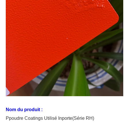
Nom du produit :
P
poudre
C
oating
s Utilisé
In
porte
(Série RH)