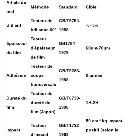
Article de
Méthode
Standard
Cible
test
Testeur de
GB/T9754-
Brillant
+/- 5%
brillance 60°
1988
Testeur
Épaisseur
GB1764-
d'épaisseur
60um-70um
du film
1979
de film
Testeur de
GB/T9286-
Adhésion
coupe
0 année
1998
transversale
Testeur de
Dureté du
GB/T6739-
dureté de
1H
-2H
film
1996
film (Japon)
50 cm * kg Impact
Testeur
GB/T1732-
Impact
positif (selon le
d'impact
1993