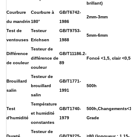
brillant)
Courbure
Courbure à
GB/T6742-
2mm-3mm
du mandrin
180°
1986
Test de
Testeur
GB/T9753-
5mm-6mm
ventouses
Erichsen
1988
Testeur de
Différence
GB/T11186.2-
différence de
Foncé <1,5, clair <0,5
de couleur
89
couleur
Testeur de
Brouillard
GB/T1771-
brouillard
500h
salin
1991
salin
Température
Test
GB/T1740-
500h,Changements<1
et humidité
d'humidité
1979
Grade
constantes
Testeur de
Dureté
GB/T9275-
≥80 (longueur : 1,15-