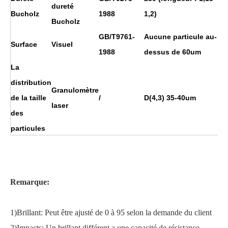
dureté
Bucholz
1988
1,2)
Bucholz
GB/T9761-
Aucune particule au-
Surface
Visuel
1988
dessus de 60um
La
distribution
Granulomètre
de la taille
/
D(4,3) 35-40um
laser
des
particules
Remarque:
1)Brillant
:
Peut être ajusté de 0 à 95 selon la demande du client
2)Impacts
:
Un brillant différent a une capacité de résistance