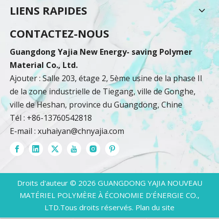
LIENS RAPIDES
CONTACTEZ-NOUS
Guangdong Yajia New Energy- saving Polymer
Material Co., Ltd.
Ajouter : Salle 203, étage 2, 5ème usine de la phase II
de la zone industrielle de Tiegang, ville de Gonghe,
ville de Heshan, province du Guangdong, Chine
Tél : +86-13760542818
E-mail :
xuhaiyan@chnyajia.com
Droits d'auteur ©
2026
GUANGDONG YAJIA NOUVEAU
MATÉRIEL POLYMÈRE À ÉCONOMIE D'ÉNERGIE CO.,
LTD.Tous droits réservés.
Plan du site