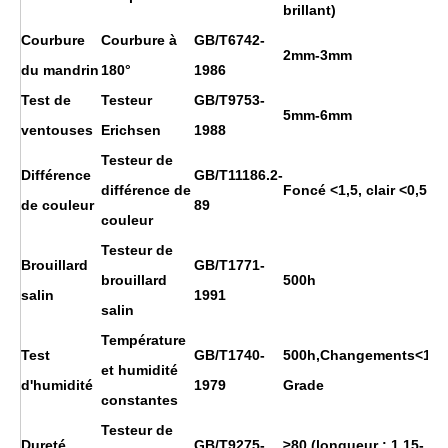
brillant)
Courbure
Courbure à
GB/T6742-
2mm-3mm
du mandrin
180°
1986
Test de
Testeur
GB/T9753-
5mm-6mm
ventouses
Erichsen
1988
Testeur de
Différence
GB/T11186.2-
différence de
Foncé <1,5, clair <0,5
de couleur
89
couleur
Testeur de
Brouillard
GB/T1771-
brouillard
500h
salin
1991
salin
Température
Test
GB/T1740-
500h,Changements<1
et humidité
d'humidité
1979
Grade
constantes
Testeur de
Dureté
GB/T9275-
≥80 (longueur : 1,15-