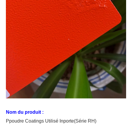
Nom du produit :
P
poudre
C
oating
s Utilisé
In
porte
(Série RH)