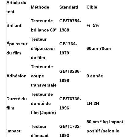
Article de
Méthode
Standard
Cible
test
Testeur de
GB/T9754-
Brillant
+/- 5%
brillance 60°
1988
Testeur
Épaisseur
GB1764-
d'épaisseur
60um-70um
du film
1979
de film
Testeur de
GB/T9286-
Adhésion
coupe
0 année
1998
transversale
Testeur de
Dureté du
GB/T6739-
dureté de
1H
-2H
film
1996
film (Japon)
50 cm * kg Impact
Testeur
GB/T1732-
Impact
positif (selon le
d'impact
1993