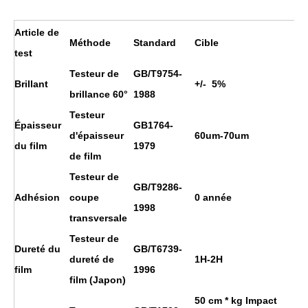
Article de
Méthode
Standard
Cible
test
Testeur de
GB/T9754-
Brillant
+/- 5%
brillance 60°
1988
Testeur
Épaisseur
GB1764-
d'épaisseur
60um-70um
du film
1979
de film
Testeur de
GB/T9286-
Adhésion
coupe
0 année
1998
transversale
Testeur de
Dureté du
GB/T6739-
dureté de
1H
-2H
film
1996
film (Japon)
50 cm * kg Impact