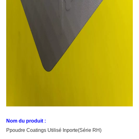
Nom du produit :
P
poudre
C
oating
s Utilisé
In
porte
(Série RH)