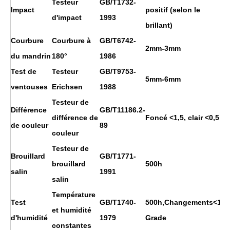
Testeur
GB/T1732-
Impact
positif (selon le
d'impact
1993
brillant)
Courbure
Courbure à
GB/T6742-
2mm-3mm
du mandrin
180°
1986
Test de
Testeur
GB/T9753-
5mm-6mm
ventouses
Erichsen
1988
Testeur de
Différence
GB/T11186.2-
différence de
Foncé <1,5, clair <0,5
de couleur
89
couleur
Testeur de
Brouillard
GB/T1771-
brouillard
500h
salin
1991
salin
Température
Test
GB/T1740-
500h,Changements<1
et humidité
d'humidité
1979
Grade
constantes