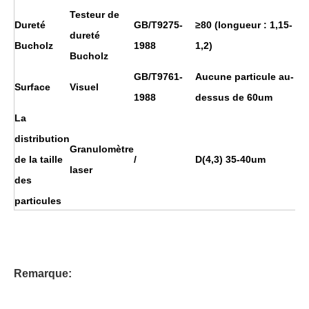
Testeur de
Dureté
GB/T9275-
≥80 (longueur : 1,15-
dureté
Bucholz
1988
1,2)
Bucholz
GB/T9761-
Aucune particule au-
Surface
Visuel
1988
dessus de 60um
La
distribution
Granulomètre
de la taille
/
D(4,3) 35-40um
laser
des
particules
Remarque: