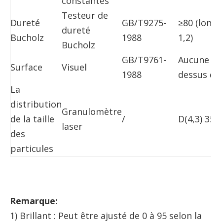
constantes
Testeur de
Dureté
GB/T9275-
≥80 (longu
dureté
Bucholz
1988
1,2)
Bucholz
GB/T9761-
Aucune pa
Surface
Visuel
1988
dessus d
La
distribution
Granulomètre
de la taille
/
D(4,3) 35
laser
des
particules
Remarque:
1) Brillant : Peut être ajusté de 0 à 95 selon la