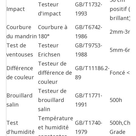
Testeur
GB/T1732-
Impact
positif (se
d'impact
1993
brillant)
Courbure
Courbure à
GB/T6742-
2mm-3m
du mandrin
180°
1986
Test de
Testeur
GB/T9753-
5mm-6m
ventouses
Erichsen
1988
Testeur de
Différence
GB/T11186.2-
différence de
Foncé <1,5
de couleur
89
couleur
Testeur de
Brouillard
GB/T1771-
brouillard
500h
salin
1991
salin
Température
Test
GB/T1740-
500h,Cha
et humidité
d'humidité
1979
Grade