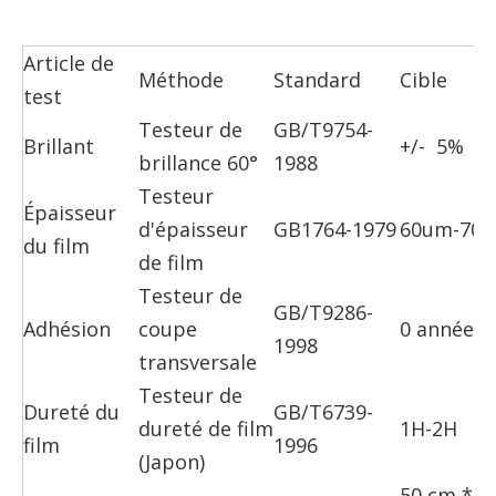
Article de
Méthode
Standard
Cible
test
Testeur de
GB/T9754-
Brillant
+/- 5%
brillance 60°
1988
Testeur
Épaisseur
d'épaisseur
GB1764-1979
60um-70
du film
de film
Testeur de
GB/T9286-
Adhésion
coupe
0 année
1998
transversale
Testeur de
Dureté du
GB/T6739-
dureté de film
1H-2H
film
1996
(Japon)
50 cm * k