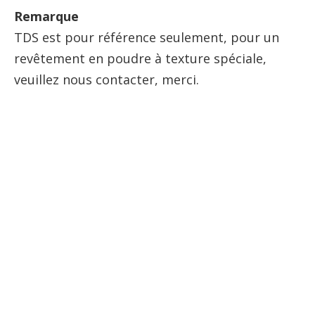
Remarque
TDS est pour référence seulement, pour un
revêtement en poudre à texture spéciale,
veuillez nous contacter, merci.
fabricants de revêtement en
poudre de polyester
revêtement en poudre de
qualité
revêtement en poudre époxy
polyester