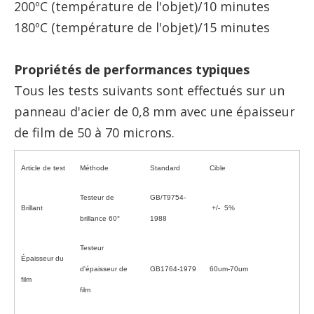
200ºC (température de l'objet)/10 minutes
180ºC (température de l'objet)/15 minutes
Propriétés de performances typiques
Tous les tests suivants sont effectués sur un
panneau d'acier de 0,8 mm avec une épaisseur
de film de 50 à 70 microns.
Article de test
Méthode
Standard
Cible
Testeur de
GB/T9754-
Brillant
+/- 5%
brillance 60°
1988
Testeur
Épaisseur du
d'épaisseur de
GB1764-1979
60um-70um
film
film