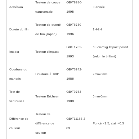
Testeur de coupe
GB/T9286-
Adhésion
0 année
transversale
1998
Testeur de dureté
GB/T6739-
Dureté du film
1H-2H
de film (Japon)
1996
GB/T1732-
50 cm * kg Impact positif
Impact
Testeur d'impact
1993
(selon le brillant)
Courbure du
GB/T6742-
Courbure à 180°
2mm-3mm
mandrin
1986
Test de
GB/T9753-
Testeur Erichsen
5mm-6mm
ventouses
1988
Testeur de
Différence de
GB/T11186.2-
différence de
Foncé <1,5, clair <0,5
couleur
89
couleur