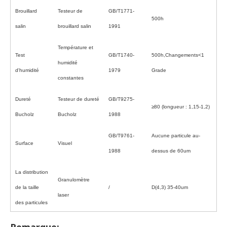
Brouillard
Testeur de
GB/T1771-
500h
salin
brouillard salin
1991
Température et
Test
GB/T1740-
500h,Changements<1
humidité
d'humidité
1979
Grade
constantes
Dureté
Testeur de dureté
GB/T9275-
≥80 (longueur : 1,15-1,2)
Bucholz
Bucholz
1988
GB/T9761-
Aucune particule au-
Surface
Visuel
1988
dessus de 60um
La distribution
Granulomètre
de la taille
/
D(4,3) 35-40um
laser
des particules