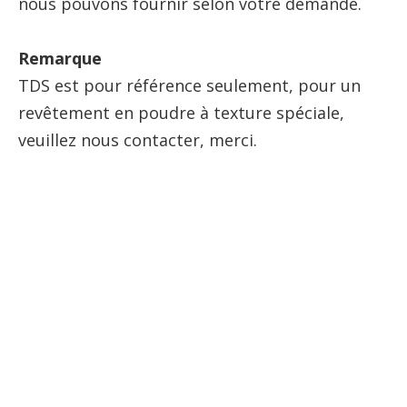
nous pouvons fournir selon votre demande.
Remarque
TDS est pour référence seulement, pour un
revêtement en poudre à texture spéciale,
veuillez nous contacter, merci.
fabricants de revêtement en
poudre
entreprises de fabrication de
revêtement en poudre
fournisseurs de peinture en
poudre