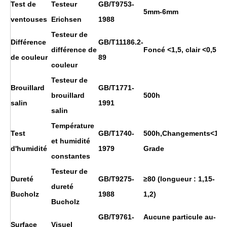
Test de
Testeur
GB/T9753-
5mm-6mm
ventouses
Erichsen
1988
Testeur de
Différence
GB/T11186.2-
différence de
Foncé <1,5, clair <0,5
de couleur
89
couleur
Testeur de
Brouillard
GB/T1771-
brouillard
500h
salin
1991
salin
Température
Test
GB/T1740-
500h,Changements<1
et humidité
d'humidité
1979
Grade
constantes
Testeur de
Dureté
GB/T9275-
≥80 (longueur : 1,15-
dureté
Bucholz
1988
1,2)
Bucholz
GB/T9761-
Aucune particule au-
Surface
Visuel