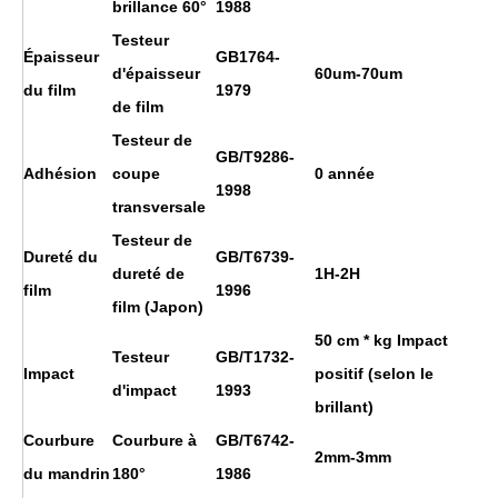
brillance 60°
1988
Testeur
Épaisseur
GB1764-
d'épaisseur
60um-70um
du film
1979
de film
Testeur de
GB/T9286-
Adhésion
coupe
0 année
1998
transversale
Testeur de
Dureté du
GB/T6739-
dureté de
1H
-2H
film
1996
film (Japon)
50 cm * kg Impact
Testeur
GB/T1732-
Impact
positif (selon le
d'impact
1993
brillant)
Courbure
Courbure à
GB/T6742-
2mm-3mm
du mandrin
180°
1986