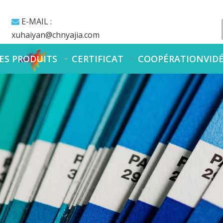
E-MAIL :

xuhaiyan@chnyajia.com
ES PRODUITS
CERTIFICAT
COOPÉRATION
VID