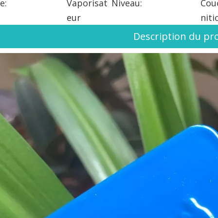
e:
Vaporisat
Niveau:
Couc
eur
niti
Description du pr