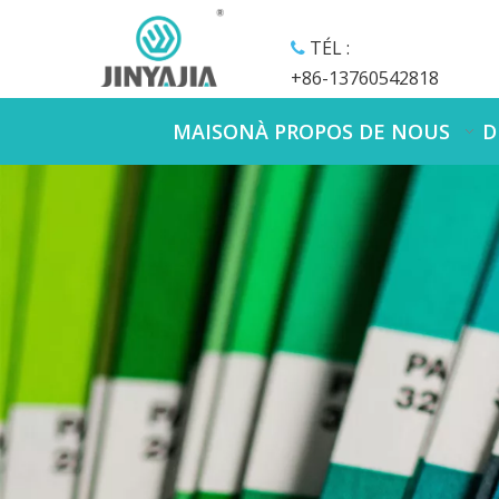
TÉL :

+86-13760542818
MAISON
À PROPOS DE NOUS
D