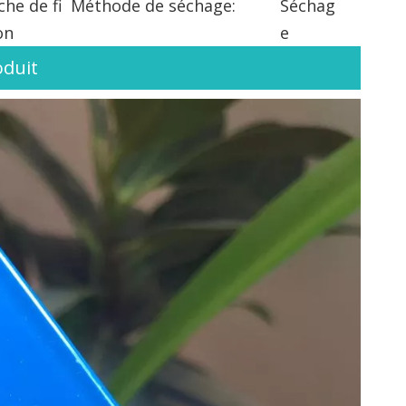
he de fi
Méthode de séchage:
Séchag
on
e
oduit