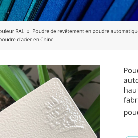
ouleur RAL
»
Poudre de revêtement en poudre automatique d
poudre d'acier en Chine
Pou
auto
haut
fabr
poud